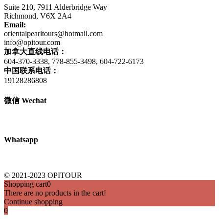
Suite 210, 7911 Alderbridge Way
Richmond, V6X 2A4
Email:
orientalpearltours@hotmail.com
info@opitour.com
加拿大直线电话：
604-370-3338, 778-855-3498, 604-722-6173
中国联系电话：
19128286808
微信 Wechat
Whatsapp
© 2021-2023 OPITOUR
Shopping cart
0
There are no products in the cart!
Continue shopping
0