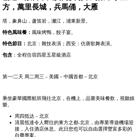
方，萬里長城，兵馬俑，大雁
塔，象鼻山，蘆笛岩，灕江，浦東新景。
特色風味餐：
風味烤鴨，餃子宴。
特色節目：
北京：雜技表演；西安：仿唐歌舞表演。
包含
：全程住宿四星五星級酒店
第一/二天 周二周三 – 美國－中國首都－北京
乘坐豪華國際航班飛往北京，在機上，品嘗美味餐飲，視聽娛
樂。
周四抵达 – 北京
清晨抵達令人嚮往的東方之都-北京，由專業導遊機場迎
接，入住酒店休息。此日您也可以自由選擇豐富多彩的
自費專案。