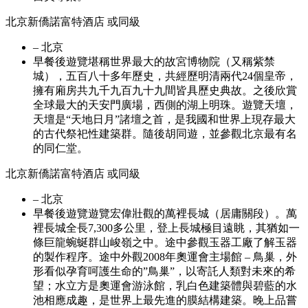
北京新僑諾富特酒店 或同級
– 北京
早餐後遊覽堪稱世界最大的故宮博物院（又稱紫禁
城），五百八十多年歷史，共經歷明清兩代24個皇帝，
擁有廂房共九千九百九十九間皆具歷史典故。之後欣賞
全球最大的天安門廣場，西側的湖上明珠。遊覽天壇，
天壇是“天地日月”諸壇之首，是我國和世界上現存最大
的古代祭祀性建築群。隨後胡同遊，並參觀北京最有名
的同仁堂。
北京新僑諾富特酒店 或同級
– 北京
早餐後遊覽遊覽宏偉壯觀的萬裡長城（居庸關段）。萬
裡長城全長7,300多公里，登上長城極目遠眺，其猶如一
條巨龍蜿蜒群山峻嶺之中。途中參觀玉器工廠了解玉器
的製作程序。途中外觀2008年奧運會主場館 – 鳥巢，外
形看似孕育呵護生命的”鳥巢”，以寄託人類對未來的希
望；水立方是奧運會游泳館，乳白色建築體與碧藍的水
池相應成趣，是世界上最先進的膜結構建築。晚上品嘗