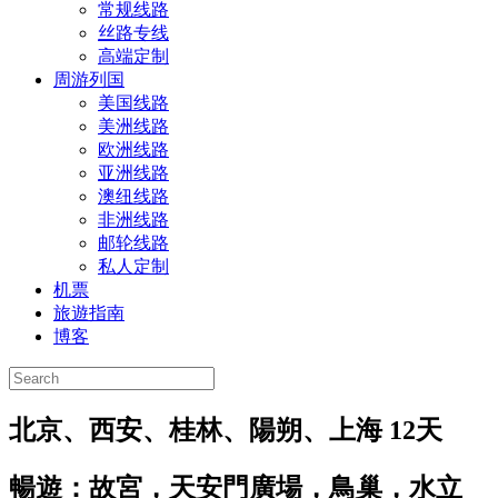
常规线路
丝路专线
高端定制
周游列国
美国线路
美洲线路
欧洲线路
亚洲线路
澳纽线路
非洲线路
邮轮线路
私人定制
机票
旅遊指南
博客
北京、西安、桂林、陽朔、上海 12天
暢遊：
故宮，天安門廣場，鳥巢，水立