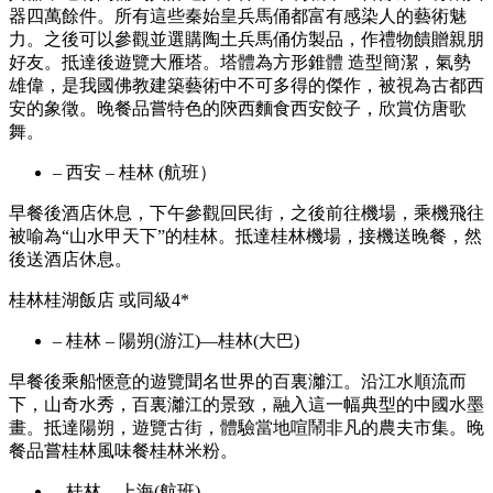
器四萬餘件。所有這些秦始皇兵馬俑都富有感染人的藝術魅
力。之後可以參觀並選購陶土兵馬俑仿製品，作禮物饋贈親朋
好友。抵達後遊覽大雁塔。塔體為方形錐體 造型簡潔，氣勢
雄偉，是我國佛教建築藝術中不可多得的傑作，被視為古都西
安的象徵。晚餐品嘗特色的陝西麵食西安餃子，欣賞仿唐歌
舞。
– 西安 – 桂林 (航班）
早餐後酒店休息，下午參觀回民街，之後前往機場，乘機飛往
被喻為“山水甲天下”的桂林。抵達桂林機場，接機送晚餐，然
後送酒店休息。
桂林桂湖飯店 或同級4*
– 桂林 – 陽朔(游江)—桂林(大巴)
早餐後乘船愜意的遊覽聞名世界的百裏灕江。沿江水順流而
下，山奇水秀，百裏灕江的景致，融入這一幅典型的中國水墨
畫。抵達陽朔，遊覽古街，體驗當地喧鬧非凡的農夫市集。晚
餐品嘗桂林風味餐桂林米粉。
– 桂林 – 上海(航班)