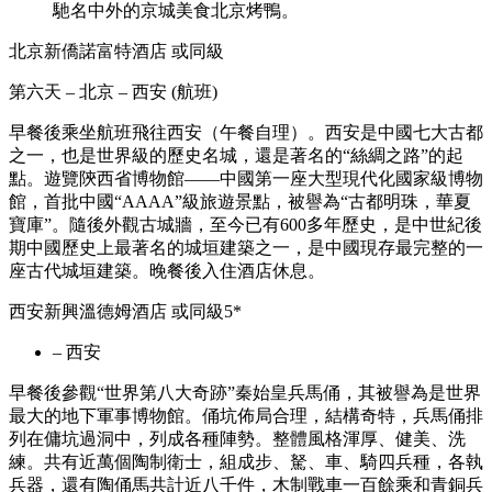
馳名中外的京城美食北京烤鴨。
北京新僑諾富特酒店 或同級
第六天 – 北京 – 西安 (航班)
早餐後乘坐航班飛往西安（午餐自理）。西安是中國七大古都
之一，也是世界級的歷史名城，還是著名的“絲綢之路”的起
點。遊覽陝西省博物館——中國第一座大型現代化國家級博物
館，首批中國“AAAA”級旅遊景點，被譽為“古都明珠，華夏
寶庫”。隨後外觀古城牆，至今已有600多年歷史，是中世紀後
期中國歷史上最著名的城垣建築之一，是中國現存最完整的一
座古代城垣建築。晚餐後入住酒店休息。
西安新興溫德姆酒店 或同級5*
– 西安
早餐後參觀“世界第八大奇跡”秦始皇兵馬俑，其被譽為是世界
最大的地下軍事博物館。俑坑佈局合理，結構奇特，兵馬俑排
列在傭坑過洞中，列成各種陣勢。整體風格渾厚、健美、洗
練。共有近萬個陶制衛士，組成步、駑、車、騎四兵種，各執
兵器，還有陶俑馬共計近八千件，木制戰車一百餘乘和青銅兵