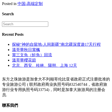
Posted in
中国-高端定制
Search
Recent Posts
探秘“神的自留地-人间新疆”南北疆深度遊17天行程
溫哥華秋日賞楓
賞三文魚（鮭魚）回流
溫哥華櫻花節
北京、西安、桂林、陽朔、上海 12天
东方之珠旅游是加拿大不列颠哥伦比亚省政府正式注册批准的
专业旅游公司 ( 联邦政府商业执照号码832540744，省政府旅
游行业专用执照号码33754)，同时是加拿大旅游局的注册会
员.
聯系我們