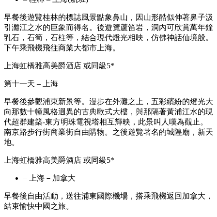
早餐後遊覽桂林的標誌風景點象鼻山，因山形酷似伸著鼻子汲
引灕江之水的巨象而得名。後遊覽蘆笛岩，洞內可欣賞萬年鐘
乳石，石筍，石柱等，結合現代燈光相映，仿佛神話仙境般。
下午乘飛機飛往商業大都市上海。
上海虹橋雅高美爵酒店 或同級5*
第十一天 – 上海
早餐後參觀浦東新景等。漫步在外灘之上，五彩繽紛的燈光大
向那數十幢風格迥異的古典歐式大樓，與那隔著黃浦江水的現
代超群建築-東方明珠電視塔相互輝映，此景叫人嘆為觀止。
南京路步行街商業街自由購物。之後遊覽著名的城隍廟，新天
地。
上海虹橋雅高美爵酒店 或同級5*
– 上海－加拿大
早餐後自由活動，送往浦東國際機場，搭乘飛機返回加拿大，
結束愉快中國之旅。